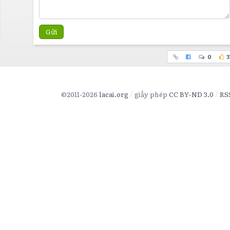
Gửi
0
3
©2011-2026
lacai.org
giấy phép
CC BY-ND 3.0
RS