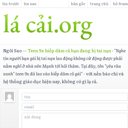
tin trước
tin sau
bản gốc
trang chủ
bỏ fram
Ngôi Sao
—
Teen 9x hiếp dâm cả bạn đang bị tai nạn
·
"Nghe
tin người bạn gái bị tai nạn lao động không cử động được phải
nằm nghỉ ở nhà nên Mạnh tới hỏi thăm. Tại đây, tên "yêu râu
xanh" teen 9x đã lao vào hiếp dâm cô gái"
- với nền báo chí và
hệ thống giáo dục hiện nay, không có gì lạ cả.