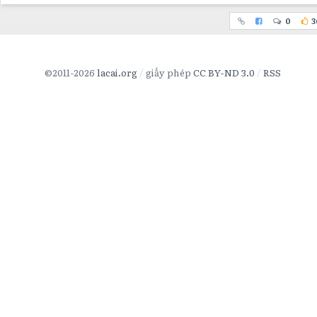
0
3
©2011-2026
lacai.org
giấy phép
CC BY-ND 3.0
RSS