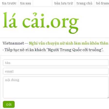
tin trước
tin sau
bản lưu trữ
trang chủ
bỏ fram
Vietnamnet
—
Nghi vấn chuyện nữ sinh làm mẫu khỏa thân
·
Tiếp tục xê-ri ăn khách "Người Trung Quốc cởi truồng".
Gửi