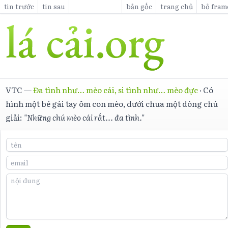
tin trước
tin sau
bản gốc
trang chủ
bỏ fram
VTC
—
Đa tình như… mèo cái, si tình như… mèo đực
·
Có
hình một bé gái tay ôm con mèo, dưới chua một dòng chú
giải:
"Những chú mèo cái rất... đa tình."