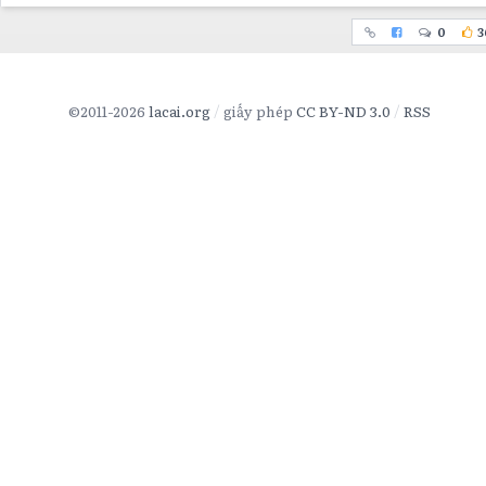
0
3
©2011-2026
lacai.org
giấy phép
CC BY-ND 3.0
RSS