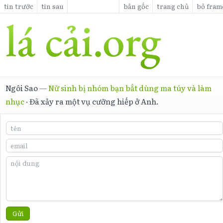
tin trước
tin sau
bản gốc
trang chủ
bỏ fram
Ngôi Sao
—
Nữ sinh bị nhóm bạn bắt dùng ma túy và làm
nhục
·
Đã xảy ra một vụ cưỡng hiếp ở Anh.
Gửi