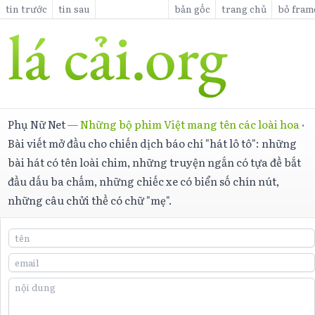
tin trước
tin sau
bản gốc
trang chủ
bỏ fram
Phụ Nữ Net
—
Những bộ phim Việt mang tên các loài hoa
·
Bài viết mở đầu cho chiến dịch báo chí "hát lô tô": những
bài hát có tên loài chim, những truyện ngắn có tựa đề bắt
đầu dấu ba chấm, những chiếc xe có biển số chín nút,
những câu chửi thề có chữ "mẹ".