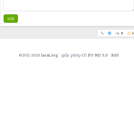
Gửi
0
5
©2011-2026
lacai.org
giấy phép
CC BY-ND 3.0
RSS