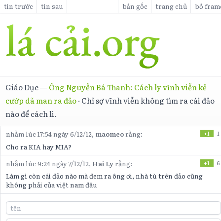
tin trước
tin sau
bản gốc
trang chủ
bỏ fram
Giáo Dục
—
Ông Nguyễn Bá Thanh: Cách ly vĩnh viễn kẻ
cướp dã man ra đảo
·
Chỉ sợ vĩnh viễn không tìm ra cái đảo
nào để cách li.
nhằm lúc 17:54 ngày 6/12/12,
maomeo
rằng:
+1
1
Cho ra KIA hay MIA?
nhằm lúc 9:24 ngày 7/12/12,
Hai Ly
rằng:
+1
6
Làm gì còn cái đảo nào mà đem ra ông ơi, nhà tù trên đảo cũng
không phải của việt nam đâu