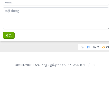
Gửi
2
23
©2011-2026
lacai.org
giấy phép
CC BY-ND 3.0
RSS