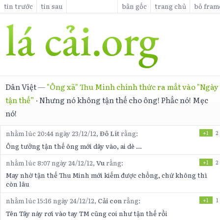
tin trước
tin sau
bản gốc
trang chủ
bỏ fram
Dân Việt
—
"Ông xã" Thu Minh chính thức ra mắt vào "Ngày
tận thế”
·
Nhưng nó không tận thế cho ông! Phắc nó! Mẹc
nó!
nhằm lúc 20:44 ngày 23/12/12,
Đô Lít
rằng:
+1
2
Ông tưởng tận thế ông mới dây vào, ai dè ...
nhằm lúc 8:07 ngày 24/12/12,
Vu
rằng:
+1
2
May nhờ tận thế Thu Minh mới kiếm được chồng, chứ không thì
còn lâu
nhằm lúc 15:16 ngày 24/12/12,
Cải con
rằng:
+1
1
Tên Tây này rơi vào tay TM cũng coi như tận thế rồi