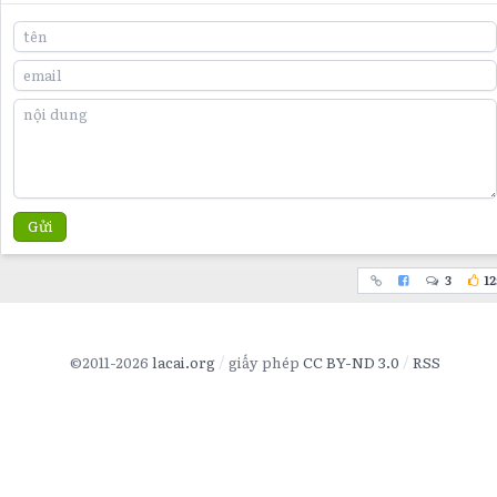
Gửi
3
12
©2011-2026
lacai.org
giấy phép
CC BY-ND 3.0
RSS