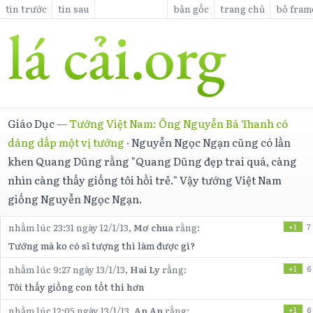
tin trước
tin sau
bản gốc
trang chủ
bỏ fram
Giáo Dục
—
Tướng Việt Nam: Ông Nguyễn Bá Thanh có
dáng dấp một vị tướng
·
Nguyễn Ngọc Ngạn cũng có lần
khen Quang Dũng rằng "Quang Dũng đẹp trai quá, càng
nhìn càng thấy giống tôi hồi trẻ." Vậy tướng Việt Nam
giống Nguyễn Ngọc Ngạn.
nhằm lúc 23:31 ngày 12/1/13,
Mơ chua
rằng:
+1
7
Tướng mà ko có sĩ tượng thì làm được gì?
nhằm lúc 9:27 ngày 13/1/13,
Hai Ly
rằng:
+1
6
Tôi thấy giống con tốt thí hơn
nhằm lúc 12:05 ngày 13/1/13,
An An
rằng:
+1
6