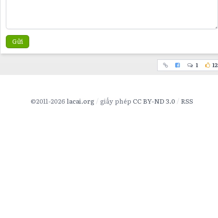
Gửi
1
12
©2011-2026
lacai.org
giấy phép
CC BY-ND 3.0
RSS