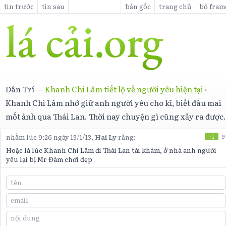
tin trước
tin sau
bản gốc
trang chủ
bỏ fram
Dân Trí
—
Khanh Chi Lâm tiết lộ về người yêu hiện tại
·
Khanh Chi Lâm nhớ giữ anh người yêu cho kĩ, biết đâu mai
mốt ảnh qua Thái Lan. Thời nay chuyện gì cũng xảy ra được
nhằm lúc 9:26 ngày 13/1/13,
Hai Ly
rằng:
+1
9
Hoặc là lúc Khanh Chi Lâm đi Thái Lan tái khám, ở nhà anh người
yêu lại bị Mr Đàm chơi đẹp