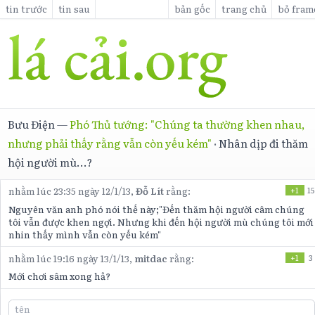
tin trước
tin sau
bản gốc
trang chủ
bỏ fram
Bưu Điện
—
Phó Thủ tướng: "Chúng ta thường khen nhau,
nhưng phải thấy rằng vẫn còn yếu kém"
·
Nhân dịp đi thăm
hội người mù...?
nhằm lúc 23:35 ngày 12/1/13,
Đỗ Lít
rằng:
+1
15
Nguyên văn anh phó nói thế này;"Đến thăm hội người câm chúng
tôi vẫn được khen ngợi. Nhưng khi đến hội người mù chúng tôi mới
nhin thấy mình vẫn còn yếu kém"
nhằm lúc 19:16 ngày 13/1/13,
mitdac
rằng:
+1
3
Mới chơi sâm xong hả?