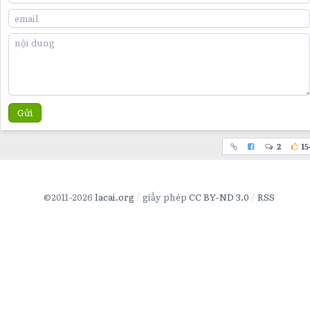
Gửi
2
15
©2011-2026
lacai.org
giấy phép
CC BY-ND 3.0
RSS