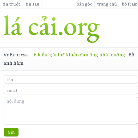
tin trước
tin sau
bản gốc
trang chủ
bỏ fram
VnExpress
—
6 kiểu 'gái hư' khiến đàn ông phát cuồng
·
Bố
anh hâm!
Gửi