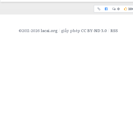
0
10
©2011-2026
lacai.org
giấy phép
CC BY-ND 3.0
RSS