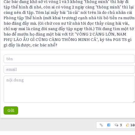
Các bác đang khổ sở vì vòng 1 và 3 không "thông minh" thì hãy đi
tập thể hình đi nhé, còn ai có vòng 2 ngày càng "thông minh" thì lại
càng nên đi tập. Tóm lại mấy bài "lá cải" nói trên là do chủ nhân cái
Phòng tập Thể hình (mới khai trương) cạnh nhà tôi bỏ tiền ra mướn
báo đăng đấy mà. (Gì chứ con sư tử nhà tôi đọc thấy cũng hãi vãi,
chỉ nay mai là cũng đòi sang đấy tập ngay thôi.) Tôi đang tìm một tờ
báo để mướn họ đăng một bài với tít "VÒNG 2 CÀNG LỚN, NAM
PHỤ LÃO ẤU GÌ CŨNG CÀNG THÔNG MINH CẢ", ký tên PGS TS gì
gì đấy là được, các bác nhể?
Gửi
3
14