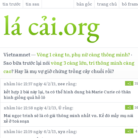
tin trước
tin sau
bản gốc
trang chủ
bỏ fram
Vietnamnet
—
Vòng 1 càng to, phụ nữ càng thông minh?
·
Sao bữa trước lại nói
vòng 3 càng lớn, trí thông minh càng
cao
? Hay là mụ vợ giở chứng trồng cây chuối rồi?
nhằm lúc 21:37 ngày 4/2/13,
zee
rằng:
+1
35
kết hợp 2 bài này lại, ta có thể hình dung bà Marie Curie có thân
hình giống quả hồ lô
nhằm lúc 21:58 ngày 4/2/13,
Ú
rằng:
+1
16
Mai ngọc trinh sẽ là cô gái thông minh nhất vn. Kế đó mấy mụ nái
xề ở toà soạn
nhằm lúc 21:19 ngày 6/2/13,
xyz
rằng:
+1
4