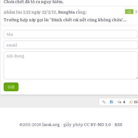
Chưa chết đã tỏ ra nguy hiểm.
nhằm lúc 1:22 ngày 22/2/13,
Bungbia
rằng:
+1
3
Trường hợp này gọi là: "Đánh chết cái nết cũng không chừa"...
Gửi
4
15
©2011-2026
lacai.org
giấy phép
CC BY-ND 3.0
RSS