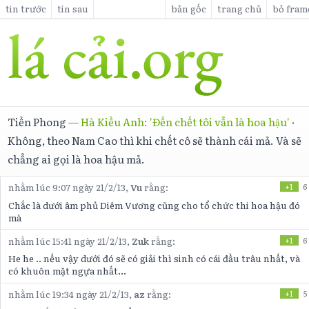
tin trước
tin sau
bản gốc
trang chủ
bỏ fram
Tiền Phong
—
Hà Kiều Anh: 'Đến chết tôi vẫn là hoa hậu'
·
Không, theo Nam Cao thì khi chết cô sẽ thành cái mả. Và sẽ
chẳng ai gọi là hoa hậu mả.
nhằm lúc 9:07 ngày 21/2/13,
Vu
rằng:
+1
6
Chắc là dưới âm phủ Diêm Vương cũng cho tổ chức thi hoa hậu đó
mà
nhằm lúc 15:41 ngày 21/2/13,
Zuk
rằng:
+1
6
He he .. nếu vậy dưới đó sẽ có giải thì sinh có cái đầu trâu nhất, và
có khuôn mặt ngựa nhất...
nhằm lúc 19:34 ngày 21/2/13,
az
rằng:
+1
5