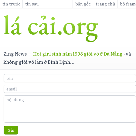
tin trước
tin sau
bản gốc
trang chủ
bỏ fram
Zing News
—
Hot girl sinh năm 1998 giỏi võ ở Đà Nẵng
·
và
không giỏi võ lắm ở Bình Định...
Gửi