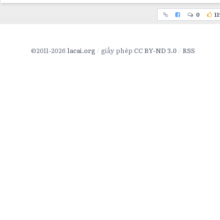
0
11
©2011-2026
lacai.org
giấy phép
CC BY-ND 3.0
RSS