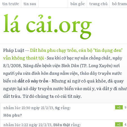
tin trước
tin sau
bản gốc
trang chủ
bỏ fram
Pháp Luật
—
Dắt hôn phu chạy trốn, cán bộ "tín dụng đen"
vẫn không thoát tội
·
Sau khi cờ bạc nợ nần chồng chất, ngày
8/1/2008, Năng đến bệnh viện Bình Dân (TP. Long Xuyên) nơi
người yêu vừa đính hôn đang nằm viện, tháo dây truyền nước
biển và
dắt cô này trốn
- Nhưng ai ngờ cô quá khỏe, đã quay
ngược lại xỏ dây truyền nước biển vào mũi y, và dắt y đi như
dắt trâu. Từ đó chúng ta có cái tít này.
nhằm lúc 21:30 ngày 21/2/13,
Sg
rằng:
+1
9
Hôn phu?
nhằm lúc 1:22 ngày 22/2/13,
Điên thật
rằng:
+1
4