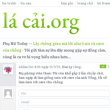
tin trước
tin sau
bản gốc
trang chủ
bỏ fram
Phụ Nữ Today
—
Lấy chồng giàu mà tôi như ô sin và cave
của chồng
·
Tôi gửi tâm sự lên đây mong gặp sự đồng cảm,
cùng là ca ve hi vọng hiểu nhau hơn...
nhằm lúc 8:19 ngày 15/3/13,
Hai Ly
rằng:
+1
5
Mụ phóng viên than: Tôi còn khổ gấp 2 lần chị ấy chứ,
ban ngày đi làm giống osin với cave của anh Tổng, tối về
làm ôsin với cave cho chồng