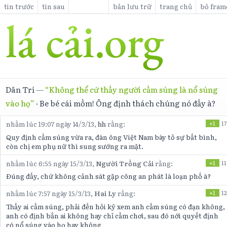
tin trước
tin sau
bản lưu trữ
trang chủ
bỏ fram
Dân Trí
—
“Không thể cứ thấy người cầm súng là nổ súng
vào họ”
·
Be bé cái mồm! Ông định thách chúng nó đấy à?
nhằm lúc 19:07 ngày 14/3/13,
hh
rằng:
+1
17
Quy định cầm súng vừa ra, đàn ông Việt Nam bày tỏ sự bất bình,
còn chị em phụ nữ thì sung sướng ra mặt.
nhằm lúc 6:55 ngày 15/3/13,
Người Trồng Cải
rằng:
+1
11
Đúng đấy, chứ không cảnh sát gặp công an phát là loạn phố à?
nhằm lúc 7:57 ngày 15/3/13,
Hai Ly
rằng:
+1
12
Thấy ai cầm súng, phải đến hỏi kỹ xem anh cầm súng có đạn không,
anh có định bắn ai không hay chỉ cầm chơi, sau đó nới quyết định
có nổ súng vào họ hay không