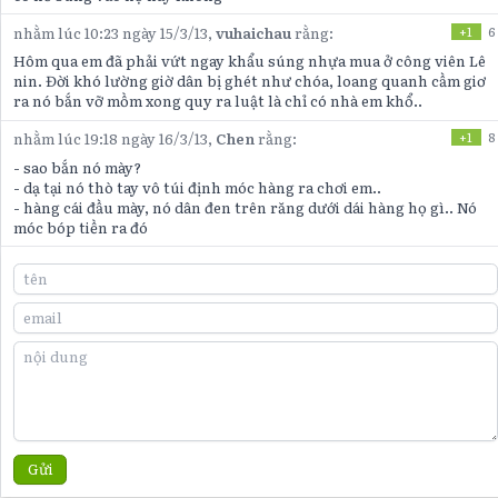
nhằm lúc 10:23 ngày 15/3/13,
vuhaichau
rằng:
+1
6
Hôm qua em đã phải vứt ngay khẩu súng nhựa mua ở công viên Lê
nin. Đời khó lường giờ dân bị ghét như chóa, loang quanh cầm giơ
ra nó bắn vỡ mồm xong quy ra luật là chỉ có nhà em khổ..
nhằm lúc 19:18 ngày 16/3/13,
Chen
rằng:
+1
8
- sao bắn nó mày?
- dạ tại nó thò tay vô túi định móc hàng ra chơi em..
- hàng cái đầu mày, nó dân đen trên răng dưới dái hàng họ gì.. Nó
móc bóp tiền ra đó
Gửi