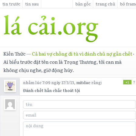
tin trước
tin sau
bản gốc
trang chủ
bỏ fram
Kiến Thức
—
Cả hai vợ chồng đi tù vì đánh chủ nợ gần chết
·
Ai biểu trước đặt tên con là Trọng Thương, tôi can mà
không chịu nghe, giờ động húy.
nhằm lúc 7:09 ngày 17/3/13,
mitdac
rằng:
+1
7
Đánh chết hẳn chắc thoát tội