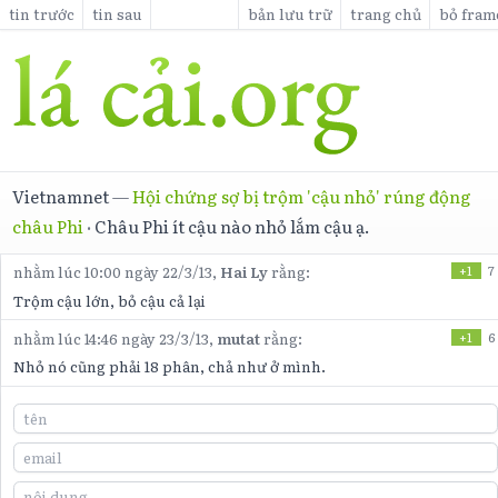
tin trước
tin sau
bản lưu trữ
trang chủ
bỏ fram
Vietnamnet
—
Hội chứng sợ bị trộm 'cậu nhỏ' rúng động
châu Phi
·
Châu Phi ít cậu nào nhỏ lắm cậu ạ.
nhằm lúc 10:00 ngày 22/3/13,
Hai Ly
rằng:
+1
7
Trộm cậu lớn, bỏ cậu cả lại
nhằm lúc 14:46 ngày 23/3/13,
mutat
rằng:
+1
6
Nhỏ nó cũng phải 18 phân, chả như ở mình.