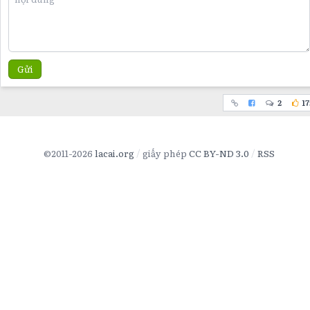
Gửi
2
17
©2011-2026
lacai.org
giấy phép
CC BY-ND 3.0
RSS