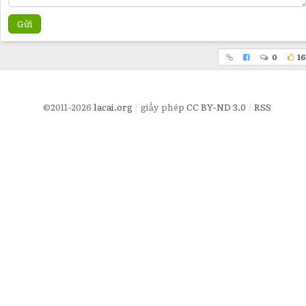
Gửi
0
16
©2011-2026
lacai.org
giấy phép
CC BY-ND 3.0
RSS