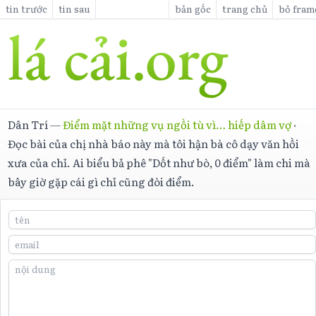
tin trước
tin sau
bản gốc
trang chủ
bỏ fram
Dân Trí
—
Điểm mặt những vụ ngồi tù vì… hiếp dâm vợ
·
Đọc bài của chị nhà báo này mà tôi hận bà cô dạy văn hồi
xưa của chỉ. Ai biểu bả phê "Dốt như bò, 0 điểm" làm chi mà
bây giờ gặp cái gì chỉ cũng đòi điểm.