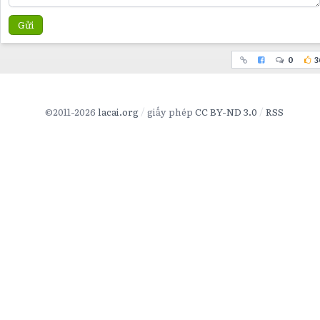
Gửi
0
3
©2011-2026
lacai.org
giấy phép
CC BY-ND 3.0
RSS