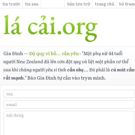
tin trước
tin sau
bản lưu trữ
trang chủ
bỏ fram
Gia Đình
—
Độ quỵ vì bồ... cắn yêu
·
"Một phụ nữ 44 tuổi
người New Zealand đã lên cơn đột quỵ và liệt một phần cơ thể
sau khi chàng người yêu si tình
cắn nhẹ
... Đó phải là
cú mút cắn
rất mạnh
."
Báo Gia Đình tự cắn vào trym mình.