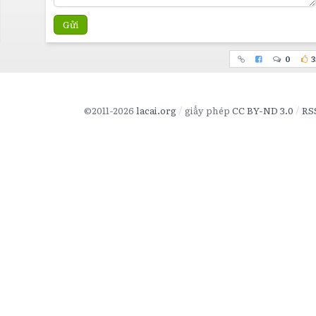
Gửi
0
3
©2011-2026
lacai.org
giấy phép
CC BY-ND 3.0
RS