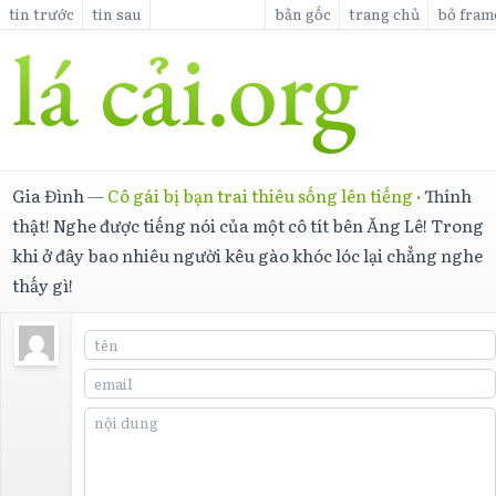
tin trước
tin sau
bản gốc
trang chủ
bỏ fram
Gia Đình
—
Cô gái bị bạn trai thiêu sống lên tiếng
·
Thính
thật! Nghe được tiếng nói của một cô tít bên Ăng Lê! Trong
khi ở đây bao nhiêu người kêu gào khóc lóc lại chẳng nghe
thấy gì!