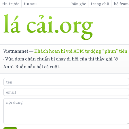
tin trước
tin sau
bản gốc
trang chủ
bỏ fram
Vietnamnet
—
Khách hoan hỉ với ATM tự động “phun” tiền
·
Vừa dợm chân chuẩn bị chạy đi hôi của thì thấy ghi "ở
Anh". Buồn nẫu hết cả ruột.