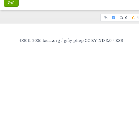
Gửi
0
4
©2011-2026
lacai.org
giấy phép
CC BY-ND 3.0
RSS