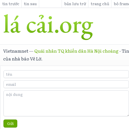
tin trước
tin sau
bản lưu trữ
trang chủ
bỏ fram
Vietnamnet
—
Quái nhân TQ khiến dân Hà Nội choáng
·
Ti
của nhà báo Vê Lờ.
Gửi