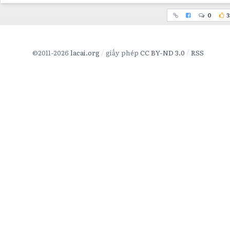
0
3
©2011-2026
lacai.org
giấy phép
CC BY-ND 3.0
RSS