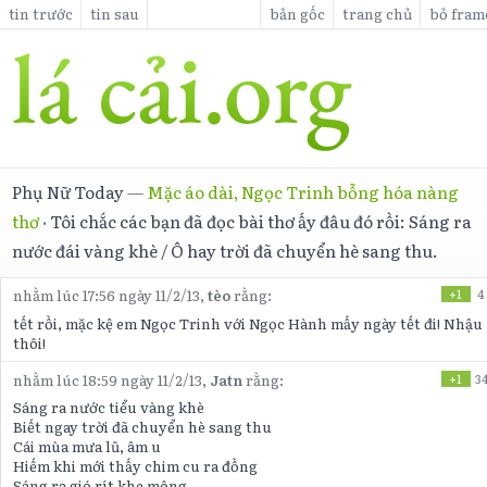
tin trước
tin sau
bản gốc
trang chủ
bỏ fram
Phụ Nữ Today
—
Mặc áo dài, Ngọc Trinh bỗng hóa nàng
thơ
·
Tôi chắc các bạn đã đọc bài thơ ấy đâu đó rồi: Sáng ra
nước đái vàng khè / Ô hay trời đã chuyển hè sang thu.
nhằm lúc 17:56 ngày 11/2/13,
tèo
rằng:
+1
4
tết rồi, mặc kệ em Ngọc Trinh với Ngọc Hành mấy ngày tết đi! Nhậu
thôi!
nhằm lúc 18:59 ngày 11/2/13,
Jatn
rằng:
+1
3
Sáng ra nước tiểu vàng khè
Biết ngay trời đã chuyển hè sang thu
Cái mùa mưa lũ, âm u
Hiếm khi mới thấy chim cu ra đồng
Sáng ra gió rít khe mông