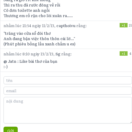
Thì ra thu đã rước đông về rồi
Cô đơn toilette anh ngồi
Thương em cố rặn cho lòi xuân ra.....
nhằm lúc 21:54 ngày 11/2/13,
capthoivu
rằng:
+1
21
"trăng vào cửa sổ đòi thơ
Anh đang bận việc thôn thôn cái lờ..."
(Phút phiêu bồng lầu xanh chấm u es)
nhằm lúc 8:10 ngày 13/2/13,
Sg
rằng:
+1
4
@ Jatn : Like bài thơ của bạn
:-)
Gửi