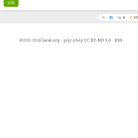
Gửi
0
17
©2011-2026
lacai.org
giấy phép
CC BY-ND 3.0
RSS