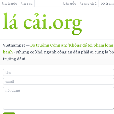
tin trước
tin sau
bản gốc
trang chủ
bỏ fram
Vietnamnet
—
Bộ trưởng Công an: 'Không để tội phạm lộng
hành'
·
Nhưng cơ khổ, ngành công an đâu phải ai cũng là b
trưởng đâu!