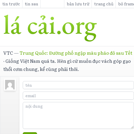
tin trước
tin sau
bản lưu trữ
trang chủ
bỏ fram
VTC
—
Trung Quốc: Đường phố ngập màu pháo đỏ sau Tết
·
Giống Việt Nam quá ta. Hèn gì cứ muốn đục vách góp gạo
thổi cơm chung, kể cũng phải thôi.