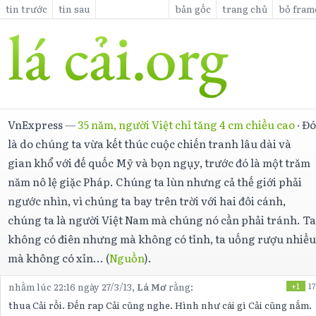
tin trước
tin sau
bản gốc
trang chủ
bỏ fram
VnExpress
—
35 năm, người Việt chỉ tăng 4 cm chiều cao
·
Đ
là do chúng ta vừa kết thúc cuộc chiến tranh lâu dài và
gian khổ với đế quốc Mỹ và bọn ngụy, trước đó là một trăm
năm nô lệ giặc Pháp. Chúng ta lùn nhưng cả thế giới phải
ngước nhìn, vì chúng ta bay trên trời với hai đôi cánh,
chúng ta là người Việt Nam mà chúng nó cần phải tránh. T
không có điên nhưng mà không có tỉnh, ta uống rượu nhiề
mà không có xỉn... (
Nguồn
).
nhằm lúc 22:16 ngày 27/3/13,
Lá Mơ
rằng:
+1
17
thua Cải rồi. Đến rap Cải cũng nghe. Hình như cái gì Cải cũng nắm.