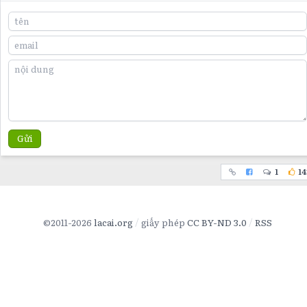
Gửi
1
14
©2011-2026
lacai.org
giấy phép
CC BY-ND 3.0
RSS