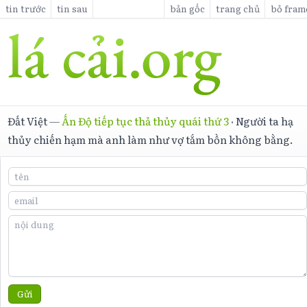
tin trước
tin sau
bản gốc
trang chủ
bỏ fram
Đất Việt
—
Ấn Độ tiếp tục thả thủy quái thứ 3
·
Người ta hạ
thủy chiến hạm mà anh làm như vợ tắm bồn không bằng.
Gửi