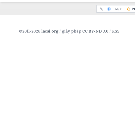
0
19
©2011-2026
lacai.org
giấy phép
CC BY-ND 3.0
RSS