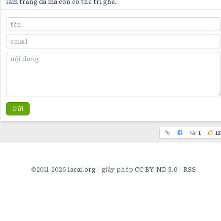
làm trắng da mà còn có thể trị ghẻ.
Gửi
1
12
©2011-2026
lacai.org
giấy phép
CC BY-ND 3.0
RSS