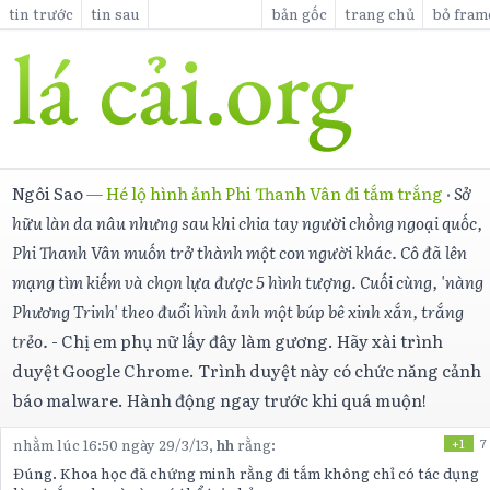
tin trước
tin sau
bản gốc
trang chủ
bỏ fram
Ngôi Sao
—
Hé lộ hình ảnh Phi Thanh Vân đi tắm trắng
·
Sở
hữu làn da nâu nhưng sau khi chia tay người chồng ngoại quốc,
Phi Thanh Vân muốn trở thành một con người khác. Cô đã lên
mạng tìm kiếm và chọn lựa được 5 hình tượng. Cuối cùng, 'nàng
Phương Trinh' theo đuổi hình ảnh một búp bê xinh xắn, trắng
trẻo.
- Chị em phụ nữ lấy đây làm gương. Hãy xài trình
duyệt Google Chrome. Trình duyệt này có chức năng cảnh
báo malware. Hành động ngay trước khi quá muộn!
nhằm lúc 16:50 ngày 29/3/13,
hh
rằng:
+1
7
Đúng. Khoa học đã chứng minh rằng đi tắm không chỉ có tác dụng