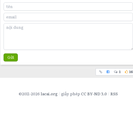
Gửi
1
16
©2011-2026
lacai.org
giấy phép
CC BY-ND 3.0
RSS