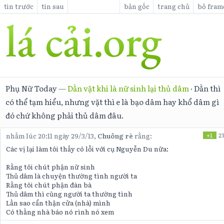
tin trước
tin sau
bản gốc
trang chủ
bỏ fram
Phụ Nữ Today
—
Dằn vặt khi là nữ sinh lại thủ dâm
·
Dằn thì
có thể tạm hiểu, nhưng vặt thì e là bạo dâm hay khổ dâm gì
đó chứ không phải thủ dâm đâu.
nhằm lúc 20:11 ngày 29/3/13,
Chuông rè
rằng:
+1
2
Các vị lại làm tôi thấy có lỗi với cụ Nguyễn Du nữa:
Rằng tôi chút phận nữ sinh
Thủ dâm là chuyện thường tình người ta
Rằng tôi chút phận đàn bà
Thủ dâm thì cũng người ta thường tình
Lần sao cẩn thận cửa (nhà) mình
Có thằng nhà báo nó rình nó xem