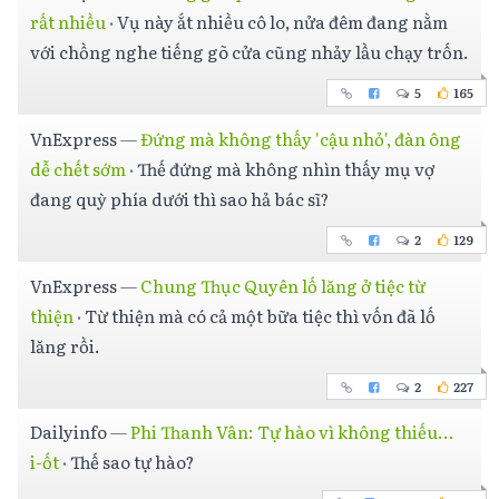
rất nhiều
·
Vụ này ắt nhiều cô lo, nửa đêm đang nằm
với chồng nghe tiếng gõ cửa cũng nhảy lầu chạy trốn.
5
165
VnExpress
—
Đứng mà không thấy 'cậu nhỏ', đàn ông
dễ chết sớm
·
Thế đứng mà không nhìn thấy mụ vợ
đang quỳ phía dưới thì sao hả bác sĩ?
2
129
VnExpress
—
Chung Thục Quyên lố lăng ở tiệc từ
thiện
·
Từ thiện mà có cả một bữa tiệc thì vốn đã lố
lăng rồi.
2
227
Dailyinfo
—
Phi Thanh Vân: Tự hào vì không thiếu...
i-ốt
·
Thế sao tự hào?