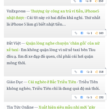
0
250
VnExpress
—
Thượng úy công an trả ví tiền, iPhone5
nhặt được
·
Cái tít này có hai điểm khả nghi. Thứ nhất
là iPhone 5 làm gì biết nhặt tiền...
1
163
Đất Việt
—
Quặn lòng nghe chuyện ‘chăn gối’ của nữ
xế taxi
·
Em không quặn lòng vì nữ xế taxi bên Tàu
đâu ạ. Em đi xe đạp đã quen, chỉ phải cái hơi quặn
mông thôi.
2
158
Giáo Dục
—
Cái nghèo ở Bắc Triều Tiên
·
Triều Tiên
không nghèo, Triều Tiên chỉ là đang quá độ mà thôi.
5
232
Tin Tức Online
—
Xuất hiện siêu mẫu nhí mới "gây