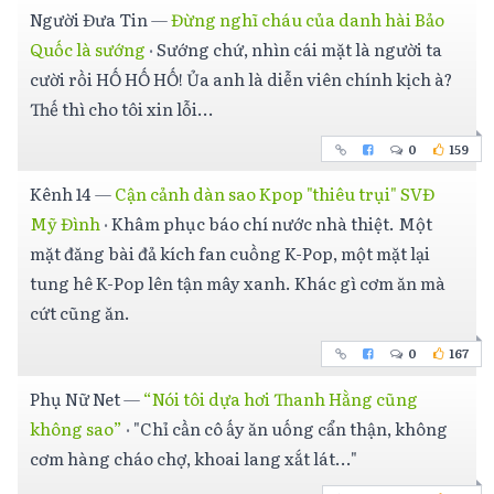
Người Đưa Tin
—
Đừng nghĩ cháu của danh hài Bảo
Quốc là sướng
·
Sướng chứ, nhìn cái mặt là người ta
cười rồi HỐ HỐ HỐ! Ủa anh là diễn viên chính kịch à?
Thế thì cho tôi xin lỗi...
0
159
Kênh 14
—
Cận cảnh dàn sao Kpop "thiêu trụi" SVĐ
Mỹ Đình
·
Khâm phục báo chí nước nhà thiệt. Một
mặt đăng bài đả kích fan cuồng K-Pop, một mặt lại
tung hê K-Pop lên tận mây xanh. Khác gì cơm ăn mà
cứt cũng ăn.
0
167
Phụ Nữ Net
—
“Nói tôi dựa hơi Thanh Hằng cũng
không sao”
·
"Chỉ cần cô ấy ăn uống cẩn thận, không
cơm hàng cháo chợ, khoai lang xắt lát..."