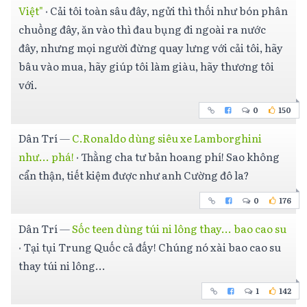
Việt"
·
Cải tôi toàn sâu đây, ngửi thì thối như bón phân
chuồng đây, ăn vào thì đau bụng đi ngoài ra nước
đây, nhưng mọi người đừng quay lưng với cải tôi, hãy
bâu vào mua, hãy giúp tôi làm giàu, hãy thương tôi
với.
0
150
Dân Trí
—
C.Ronaldo dùng siêu xe Lamborghini
như... phá!
·
Thằng cha tư bản hoang phí! Sao không
cẩn thận, tiết kiệm được như anh Cường đô la?
0
176
Dân Trí
—
Sốc teen dùng túi ni lông thay... bao cao su
·
Tại tụi Trung Quốc cả đấy! Chúng nó xài bao cao su
thay túi ni lông...
1
142