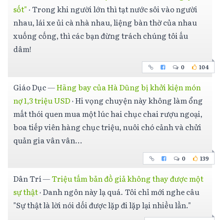
sốt"
·
Trong khi người lớn thì tạt nước sôi vào người
nhau, lái xe ủi cà nhà nhau, liệng bàn thờ của nhau
xuống cống, thì các bạn đừng trách chúng tôi ấu
dâm!
0
104
Giáo Dục
—
Hãng bay của Hà Dũng bị khởi kiện món
nợ 1,3 triệu USD
·
Hi vọng chuyện này không làm ổng
mất thói quen mua một lúc hai chục chai rượu ngoại,
boa tiếp viên hàng chục triệu, nuôi chó cảnh và chửi
quản gia vân vân...
0
139
Dân Trí
—
Triệu tấm bản đồ giả không thay được một
sự thật
·
Danh ngôn này lạ quá. Tôi chỉ mới nghe câu
"Sự thật là lời nói dối được lặp đi lặp lại nhiều lần."