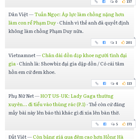
0
137
Dân Việt
—
Tuấn Ngọc: Áp lực làm chồng nặng hơn
làm con rể Phạm Duy
·
Chính vì thế anh đã quyết định
không làm chồng Phạm Duy nữa.
1
201
Vietnamnet
—
Chân dài dồn dập khoe người tình đại
gia
·
Chính là: Showbiz đại gia dập dồn / Có cái tâm
hồn em cứ đem khoe.
4
113
Phụ Nữ Net
—
HOT US-UK: Lady Gaga thường
xuyên... đi tiểu vào thùng rác (P.1)
·
Thế còn cứ đăng
mấy bài này lên báo thì khác gì đi xia lên bàn thờ.
5
171
Đất Việt
—
Còn bảng giá qua đêm cao hơn Hồng Hà