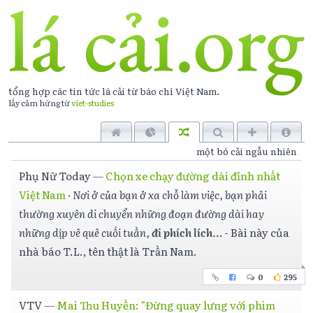
tổng hợp các tin tức lá cải từ báo chí
Việt Nam
.
lấy cảm hứng từ
viet-studies
một bó cải ngẫu nhiên
Phụ Nữ Today
—
Chọn xe chạy đường dài đỉnh nhất
Việt Nam
·
Nơi ở của bạn ở xa chỗ làm việc, bạn phải
thường xuyên di chuyển những đoạn đường dài hay
những dịp vê quê cuối tuần,
đi phích lích
…
- Bài này của
nhà báo T.L., tên thật là Trần Nam.
0
295
VTV
—
Mai Thu Huyền: "Đừng quay lưng với phim