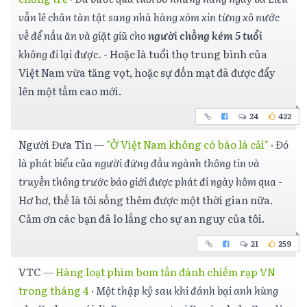
vẫn lê chân tàn tật sang nhà hàng xóm xin từng xô nước
về để nấu ăn và giặt giũ cho
người chồng kém 5 tuổi
không đi lại được.
- Hoặc là tuổi thọ trung bình của
Việt Nam vừa tăng vọt, hoặc sự đốn mạt đã được đẩy
lên một tầm cao mới.
24
422
Người Đưa Tin
—
"Ở Việt Nam không có báo lá cải"
·
Đó
là phát biểu của người đứng đầu ngành thông tin và
truyền thông trước báo giới được phát đi ngày hôm qua
-
Hơ hơ, thế là tôi sống thêm được một thời gian nữa.
Cảm ơn các bạn đã lo lắng cho sự an nguy của tôi.
21
259
VTC
—
Hàng loạt phim bom tấn đánh chiếm rạp VN
trong tháng 4
·
Một thập kỷ sau khi đánh bại anh hùng