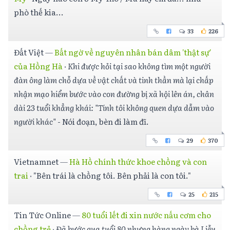
phò thế kia...
33
226
Đất Việt
—
Bất ngờ về nguyên nhân bán dâm 'thật sự'
của Hồng Hà
·
Khi được hỏi tại sao không tìm một người
đàn ông làm chỗ dựa về vật chất và tinh thần mà lại chấp
nhận mạo hiểm bước vào con đường bị xã hội lên án, chân
dài 23 tuổi khẳng khái: "Tính tôi không quen dựa dẫm vào
người khác"
- Nói đoạn, bèn đi làm đĩ.
29
370
Vietnamnet
—
Hà Hồ chính thức khoe chồng và con
trai
·
"Bên trái là chồng tôi. Bên phải là con tôi."
25
215
Tin Tức Online
—
80 tuổi lết đi xin nước nấu cơm cho
chồng trẻ
·
Đã bước qua tuổi 80 nhưng hàng ngày bà Liễu