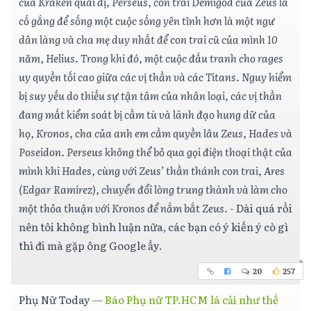
của Kraken quái dị, Perseus, con trai Demigod của Zeus là
cố gắng để sống một cuộc sống yên tĩnh hơn là một ngư
dân làng và cha mẹ duy nhất để con trai cũ của mình 10
năm, Helius. Trong khi đó, một cuộc đấu tranh cho rages
uy quyền tối cao giữa các vị thần và các Titans. Nguy hiểm
bị suy yếu do thiếu sự tận tâm của nhân loại, các vị thần
đang mất kiểm soát bị cầm tù và lãnh đạo hung dữ của
họ, Kronos, cha của anh em cầm quyền lâu Zeus, Hades và
Poseidon. Perseus không thể bỏ qua gọi điện thoại thật của
mình khi Hades, cùng với Zeus’ thần thánh con trai, Ares
(Edgar Ramírez), chuyển đổi lòng trung thành và làm cho
một thỏa thuận với Kronos để nắm bắt Zeus.
- Dài quá rồi
nên tôi không bình luận nữa, các bạn có ý kiến ý cò gì
thì đi mà gặp ông Google ấy.
20
257
Phụ Nữ Today
—
Báo Phụ nữ TP.HCM lá cải như thế