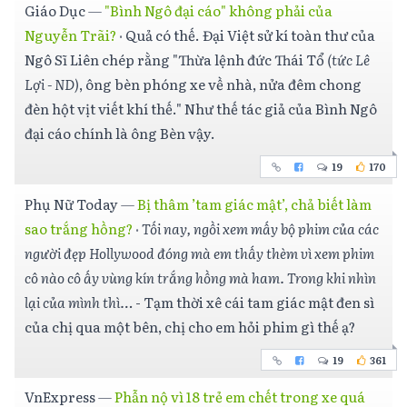
Giáo Dục
—
"Bình Ngô đại cáo" không phải của
Nguyễn Trãi?
·
Quả có thế. Đại Việt sử kí toàn thư của
Ngô Sĩ Liên chép rằng "Thừa lệnh đức Thái Tổ
(tức Lê
Lợi - ND)
, ông bèn phóng xe về nhà, nửa đêm chong
đèn hột vịt viết khí thế." Như thế tác giả của Bình Ngô
đại cáo chính là ông Bèn vậy.
19
170
Phụ Nữ Today
—
Bị thâm ’tam giác mật’, chả biết làm
sao trắng hồng?
·
Tối nay, ngồi xem mấy bộ phim của các
người đẹp Hollywood đóng mà em thấy thèm vì xem phim
cô nào cô ấy vùng kín trắng hồng mà ham. Trong khi nhìn
lại của mình thì…
- Tạm thời xê cái tam giác mật đen sì
của chị qua một bên, chị cho em hỏi phim gì thế ạ?
19
361
VnExpress
—
Phẫn nộ vì 18 trẻ em chết trong xe quá