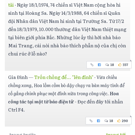
tải
·
Ngày 18/1/1974, 74 chiến sĩ Việt Nam cộng hòa hi
sinh tại Hoàng Sa. Ngày 14/3/1988, 64 chiến sĩ Quân
đội Nhân dân Việt Nam hi sinh tại Trường Sa. Từ 17/2
đến 18/3/1979, 10.000 thường dân Việt Nam thiệt mạng
tại biên giới phía Bắc. Những lúc ấy thì hỡi nhà báo
Mai Trang, cái nòi nhà báo thích phẫn nộ của chị còn
chui rúc ở lỗ nào?
18
337
Gia Đình
—
Trốn chồng để... "lên đỉnh"
·
Vừa chiều
chồng xong, Hoa lồm cồm bò dậy chạy ra bàn máy tính để
cố gắng chinh phục một đỉnh nữa trong công việc.
Hoa
công tác tại một tờ báo điện tử
- Đọc đến đây tôi nhấn
Ctrl F4.
18
290
trang trước
trang tới