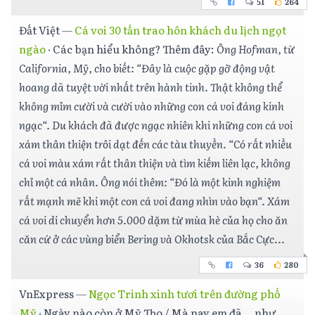
51
264
Đất Việt
—
Cá voi 30 tấn trao hôn khách du lịch ngọt
ngào
·
Các bạn hiểu không? Thêm đây:
Ông Hofman, từ
California, Mỹ, cho biết: “Đây là cuộc gặp gỡ động vật
hoang dã tuyệt vời nhất trên hành tinh. Thật không thể
không mỉm cười và cười vào những con cá voi đáng kinh
ngạc“. Du khách đã được ngạc nhiên khi những con cá voi
xám thân thiện trôi dạt đến các tàu thuyền. “Có rất nhiều
cá voi màu xám rất thân thiện và tìm kiếm liên lạc, không
chỉ một cá nhân. Ông nói thêm: “Đó là một kinh nghiệm
rất mạnh mẽ khi một con cá voi đang nhìn vào bạn“. Xám
cá voi di chuyển hơn 5.000 dặm từ mùa hè của họ cho ăn
căn cứ ở các vùng biển Bering và Okhotsk của Bắc Cực...
36
280
VnExpress
—
Ngọc Trinh xinh tươi trên đường phố
Mỹ
·
Ngày nào còn ở Mỹ Tho / Mà nay em đã... như