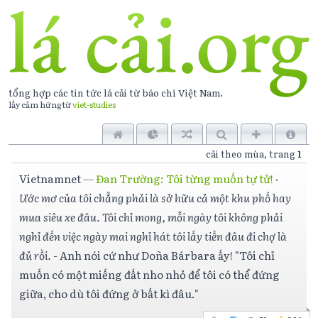
tổng hợp các tin tức lá cải từ báo chí
Việt Nam
.
lấy cảm hứng từ
viet-studies
cãi theo mùa, trang
1
Vietnamnet
—
Đan Trường: Tôi từng muốn tự tử!
·
Ước mơ của tôi chẳng phải là sở hữu cả một khu phố hay
mua siêu xe đâu. Tôi chỉ mong, mỗi ngày tôi không phải
nghỉ đến việc ngày mai nghỉ hát tôi lấy tiền đâu đi chợ là
đủ rồi.
- Anh nói cứ như Doña Bárbara ấy! "Tôi chỉ
muốn có một miếng đất nho nhỏ để tôi có thể đứng
giữa, cho dù tôi đứng ở bất kì đâu."