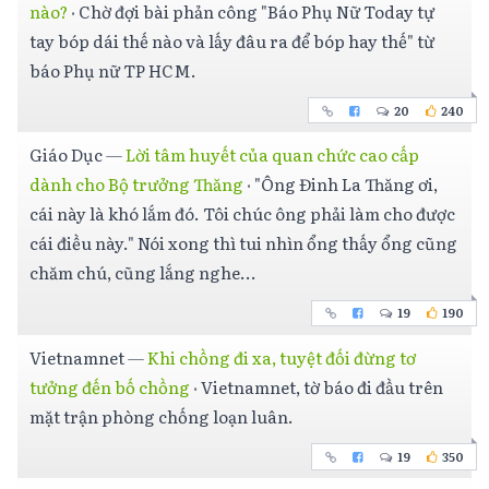
nào?
·
Chờ đợi bài phản công "Báo Phụ Nữ Today tự
tay bóp dái thế nào và lấy đâu ra để bóp hay thế" từ
báo Phụ nữ TP HCM.
20
240
Giáo Dục
—
Lời tâm huyết của quan chức cao cấp
dành cho Bộ trưởng Thăng
·
"Ông Đinh La Thăng ơi,
cái này là khó lắm đó. Tôi chúc ông phải làm cho được
cái điều này." Nói xong thì tui nhìn ổng thấy ổng cũng
chăm chú, cũng lắng nghe...
19
190
Vietnamnet
—
Khi chồng đi xa, tuyệt đối đừng tơ
tưởng đến bố chồng
·
Vietnamnet, tờ báo đi đầu trên
mặt trận phòng chống loạn luân.
19
350