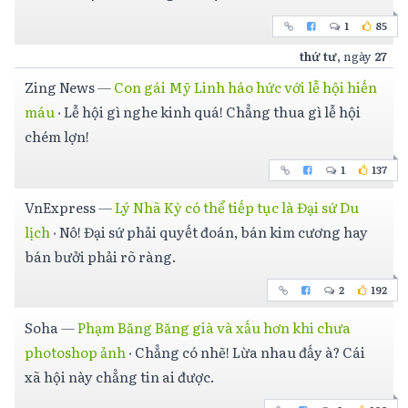
1
85
thứ tư
, ngày
27
Zing News
—
Con gái Mỹ Linh háo hức với lễ hội hiến
máu
·
Lễ hội gì nghe kinh quá! Chẳng thua gì lễ hội
chém lợn!
1
137
VnExpress
—
Lý Nhã Kỳ có thể tiếp tục là Đại sứ Du
lịch
·
Nô! Đại sứ phải quyết đoán, bán kim cương hay
bán bưởi phải rõ ràng.
2
192
Soha
—
Phạm Băng Băng già và xấu hơn khi chưa
photoshop ảnh
·
Chẳng có nhẽ! Lừa nhau đấy à? Cái
xã hội này chẳng tin ai được.