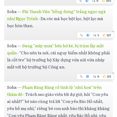
0
103
Soha
—
Phi Thanh Vân "bỗng dưng" trắng ngọc ngà
như Ngọc Trinh
·
Da cóc mà bọc bột lọc, bột lọc mà
bọc hòn than.
5
127
Soha
—
Đang "mây mưa" bên bờ kè, bị trộm lấy mất
quần
·
"Cho nên ta nói, cái nguy hiểm nhất không phải
là cốt tre" bộ trưởng bộ Xây dựng vừa nói vừa nháy
mắt với bộ trưởng bộ Công an.
0
113
Soha
—
Phạm Băng Băng cố tình lộ "nhũ hoa" trên
thảm đỏ
·
Trách sao giáo viên tới dự giờ, hỏi "Con yêu
ai nhất?" bé nào cũng trả lời "Con yêu Bác Hồ nhất,
yêu bố mẹ nhì," riêng bé con anh báo thì khăng khăng
"Con yêu Phạm Băng Băng nhất, yêu Bác Hồ nhì, yêu