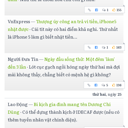
1
155
VnExpress
—
Thượng úy công an trả ví tiền, iPhone5
nhặt được
·
Cái tít này có hai điểm khả nghi. Thứ nhất
là iPhone 5 làm gì biết nhặt tiền...
1
163
Người Đưa Tin
—
Ngày đầu sống thử: Một đêm 'làm'
đến 3 lần
·
Lót cục gạch ngồi hóng ngày thứ hai mà đợi
mãi không thấy, chẳng biết có mệnh hệ gì không?
5
136
thứ hai
, ngày
25
Lao Động
—
Bi kịch gia đình mang tên Dương Chí
Dũng
·
Có thể dựng thành kịch ở IDECAF được (nếu có
thêm tuyến nhân vật chính diện).