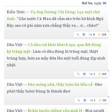
thứ ba
, ngày
26
Kiến Thức
—
Vụ ông Dương Chí Dũng: Lụy một chữ
tình
·
"Ghe nước Cà Mau đã cắm sào trên bờ kinh Ngã
Bảy, sao cô gái năm xưa chẳng thấy ra... ơ... chào?"
6
114
Dân Việt
—
Cô dâu rơi khỏi khách sạn, qua đời đúng
kỳ trăng mật
·
Làm cô dâu đúng kì trăng mật, thiệt
trùng hợp, hơn xa mấy đứa lên một tuổi đúng dịp sinh
nhật.
1
119
Dân Việt
—
Đào móng nhà, thấy luôn hũ tiền cổ
·
Đào
phát thấy luôn! Đúng là thánh đào!
1
111
Dân Việt
—
Bí kíp luyện chồng yếu sinh lý
·
Mọi người