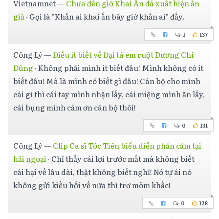
Vietnamnet
—
Chưa đến giờ Khai Ấn đã xuất hiện ấn
giả
·
Gọi là "Khấn ai khai ấn bây giờ khấn ai" đấy.
1
137
Công Lý
—
Điều ít biết về Đại tá em ruột Dương Chí
Dũng
·
Không phải mình ít biết đâu! Mình không có ít
biết đâu! Mà là mình có biết gì đâu! Cán bộ cho mình
cái gì thì cái tay mình nhận lấy, cái miệng mình ăn lấy,
cái bụng mình cảm ơn cán bộ thôi!
0
131
Công Lý
—
Clip Ca sĩ Tóc Tiên biểu diễn phản cảm tại
hải ngoại
·
Chỉ thấy cái lợi trước mắt mà không biết
cái hại về lâu dài, thật không biết nghĩ! Nó tự ái nó
không gửi kiều hối về nữa thì trơ mõm khấc!
0
128