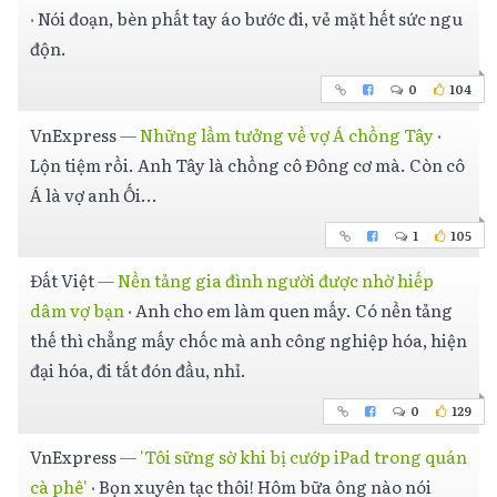
·
Nói đoạn, bèn phất tay áo bước đi, vẻ mặt hết sức ngu
độn.
0
104
VnExpress
—
Những lầm tưởng về vợ Á chồng Tây
·
Lộn tiệm rồi. Anh Tây là chồng cô Đông cơ mà. Còn cô
Á là vợ anh Ối...
1
105
Đất Việt
—
Nền tảng gia đình người được nhờ hiếp
dâm vợ bạn
·
Anh cho em làm quen mấy. Có nền tảng
thế thì chẳng mấy chốc mà anh công nghiệp hóa, hiện
đại hóa, đi tắt đón đầu, nhỉ.
0
129
VnExpress
—
'Tôi sững sờ khi bị cướp iPad trong quán
cà phê'
·
Bọn xuyên tạc thôi! Hôm bữa ông nào nói