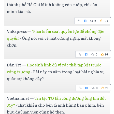
thành phố Hồ Chí Minh không còn cướp, chỉ còn
mình kia mà.
2
107
VnExpress
—
'Phải kiểm soát quyền lực để chống độc
quyền'
·
Ông nói với vẻ mặt cương nghị, mắt không
chớp.
0
97
Dân Trí
—
Học sinh lĩnh đủ vì rác thải tập kết trước
cổng trường
·
Bài này có nằm trong loạt bài nghĩa vụ
quân sự không đấy?
0
73
Vietnamnet
—
Tin tặc TQ tấn công đường ống khí đốt
Mỹ?
·
Thật khiến cho bên tả anh hùng bàn phím, bên
hữu dư luận viên cùng hổ thẹn.