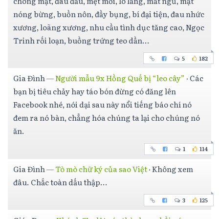
chóng mặt, đau đầu, mệt mỏi, lo lắng, mất ngủ, mặt
nóng bừng, buồn nôn, đầy bụng, bí đại tiện, đau nhức
xương, loãng xương, nhu cầu tình dục tăng cao, Ngọc
Trinh rối loạn, buồng trứng teo dần...
5
182
Gia Đình
—
Người mẫu 9x Hồng Quế bị “leo cây”
·
Các
bạn bị tiêu chảy hay táo bón đừng có đăng lên
Facebook nhé, nói dại sau này nổi tiếng báo chí nó
đem ra nó bàn, chẳng hóa chúng ta lại cho chúng nó
ăn.
1
114
Gia Đình
—
Tò mò chữ ký của sao Việt
·
Không xem
đâu. Chắc toàn dấu thập...
3
125