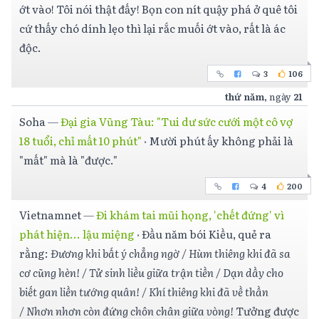
ớt vào! Tôi nói thật đấy! Bọn con nít quậy phá ở quê tôi
cứ thấy chó dính lẹo thì lại rắc muối ớt vào, rất là ác
độc.
3
106
thứ năm
, ngày
21
Soha
—
Đại gia Vũng Tàu: "Tui dư sức cưới một cô vợ
18 tuổi, chỉ mất 10 phút"
·
Mười phút ấy không phải là
"mất" mà là "được."
4
200
Vietnamnet
—
Đi khám tai mũi họng, 'chết đứng' vì
phát hiện... lậu miệng
·
Đầu năm bói Kiều, quẻ ra
rằng:
Đương khi bất ý chẳng ngờ / Hùm thiêng khi đã sa
cơ cũng hèn! / Tử sinh liều giữa trận tiền / Dạn dầy cho
biết gan liền tướng quân! / Khí thiêng khi đã về thần
/ Nhơn nhơn còn đứng chôn chân giữa vòng!
Tưởng được