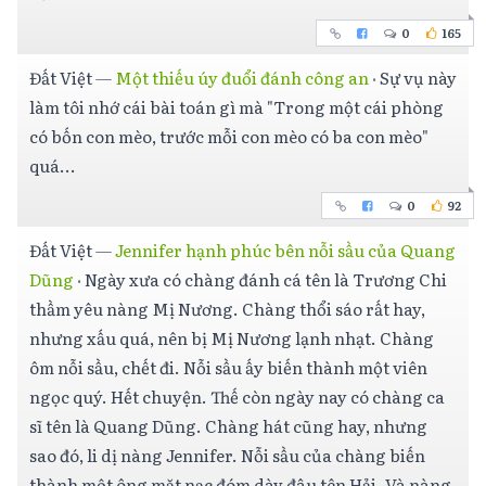
0
165
Đất Việt
—
Một thiếu úy đuổi đánh công an
·
Sự vụ này
làm tôi nhớ cái bài toán gì mà "Trong một cái phòng
có bốn con mèo, trước mỗi con mèo có ba con mèo"
quá...
0
92
Đất Việt
—
Jennifer hạnh phúc bên nỗi sầu của Quang
Dũng
·
Ngày xưa có chàng đánh cá tên là Trương Chi
thầm yêu nàng Mị Nương. Chàng thổi sáo rất hay,
nhưng xấu quá, nên bị Mị Nương lạnh nhạt. Chàng
ôm nỗi sầu, chết đi. Nỗi sầu ấy biến thành một viên
ngọc quý. Hết chuyện. Thế còn ngày nay có chàng ca
sĩ tên là Quang Dũng. Chàng hát cũng hay, nhưng
sao đó, li dị nàng Jennifer. Nỗi sầu của chàng biến
thành một ông mặt nạc đóm dày đâu tên Hải. Và nàng