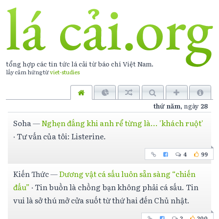
tổng hợp các tin tức lá cải từ báo chí
Việt Nam
.
lấy cảm hứng từ
viet-studies
thứ năm
, ngày
28
Soha
—
Nghẹn đắng khi anh rể từng là... 'khách ruột'
·
Tư vấn của tôi: Listerine.
4
99
Kiến Thức
—
Dương vật cá sấu luôn sẵn sàng “chiến
đấu”
·
Tin buồn là chồng bạn không phải cá sấu. Tin
vui là sở thú mở cửa suốt từ thứ hai đến Chủ nhật.
2
200