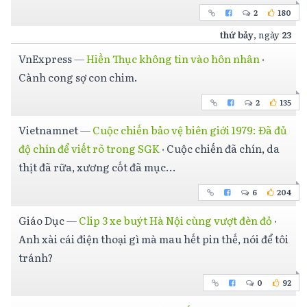
2
180
thứ bảy
, ngày
23
VnExpress
—
Hiền Thục không tin vào hôn nhân
·
Cành cong sợ con chim.
2
135
Vietnamnet
—
Cuộc chiến bảo vệ biên giới 1979: Đã đủ
độ chín để viết rõ trong SGK
·
Cuộc chiến đã chín, da
thịt đã rữa, xương cốt đã mục...
6
204
Giáo Dục
—
Clip 3 xe buýt Hà Nội cùng vượt đèn đỏ
·
Anh xài cái điện thoại gì mà mau hết pin thế, nói để tôi
tránh?
0
92