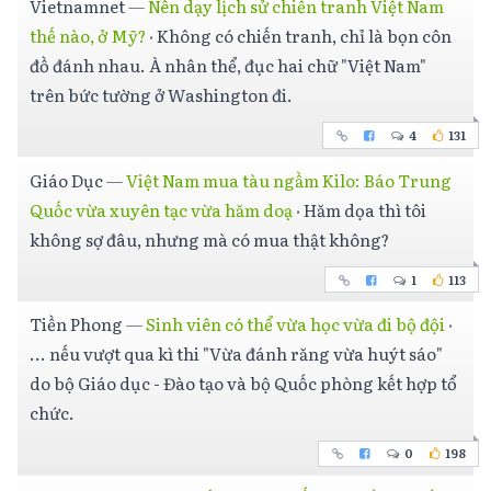
Vietnamnet
—
Nên dạy lịch sử chiến tranh Việt Nam
thế nào, ở Mỹ?
·
Không có chiến tranh, chỉ là bọn côn
đồ đánh nhau. À nhân thể, đục hai chữ "Việt Nam"
trên bức tường ở Washington đi.
4
131
Giáo Dục
—
Việt Nam mua tàu ngầm Kilo: Báo Trung
Quốc vừa xuyên tạc vừa hăm doạ
·
Hăm dọa thì tôi
không sợ đâu, nhưng mà có mua thật không?
1
113
Tiền Phong
—
Sinh viên có thể vừa học vừa đi bộ đội
·
... nếu vượt qua kì thi "Vừa đánh răng vừa huýt sáo"
do bộ Giáo dục - Đào tạo và bộ Quốc phòng kết hợp tổ
chức.
0
198