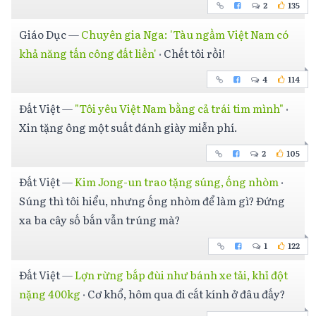
2
135
Giáo Dục
—
Chuyên gia Nga: 'Tàu ngầm Việt Nam có
khả năng tấn công đất liền'
·
Chết tôi rồi!
4
114
Đất Việt
—
"Tôi yêu Việt Nam bằng cả trái tim mình"
·
Xin tặng ông một suất đánh giày miễn phí.
2
105
Đất Việt
—
Kim Jong-un trao tặng súng, ống nhòm
·
Súng thì tôi hiểu, nhưng ống nhòm để làm gì? Đứng
xa ba cây số bắn vẫn trúng mà?
1
122
Đất Việt
—
Lợn rừng bắp đùi như bánh xe tải, khỉ đột
nặng 400kg
·
Cơ khổ, hôm qua đi cắt kính ở đâu đấy?