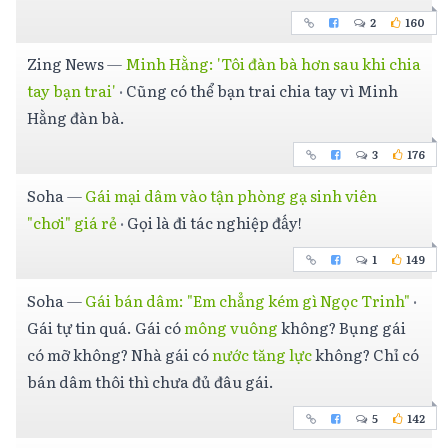
2
160
Zing News
—
Minh Hằng: 'Tôi đàn bà hơn sau khi chia
tay bạn trai'
·
Cũng có thể bạn trai chia tay vì Minh
Hằng đàn bà.
3
176
Soha
—
Gái mại dâm vào tận phòng gạ sinh viên
"chơi" giá rẻ
·
Gọi là đi tác nghiệp đấy!
1
149
Soha
—
Gái bán dâm: "Em chẳng kém gì Ngọc Trinh"
·
Gái tự tin quá. Gái có
mông vuông
không? Bụng gái
có mỡ không? Nhà gái có
nước tăng lực
không? Chỉ có
bán dâm thôi thì chưa đủ đâu gái.
5
142