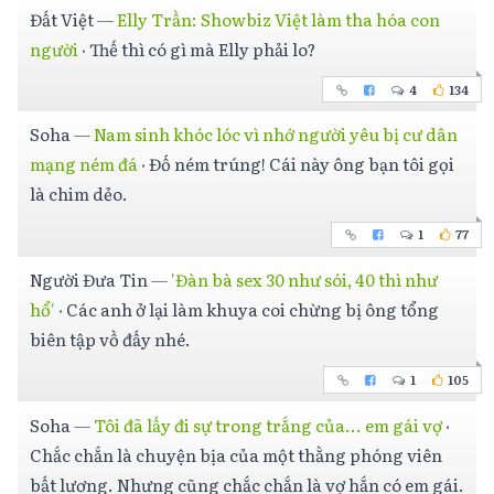
Đất Việt
—
Elly Trần: Showbiz Việt làm tha hóa con
người
·
Thế thì có gì mà Elly phải lo?
4
134
Soha
—
Nam sinh khóc lóc vì nhớ người yêu bị cư dân
mạng ném đá
·
Đố ném trúng! Cái này ông bạn tôi gọi
là chim dẻo.
1
77
Người Đưa Tin
—
'Đàn bà sex 30 như sói, 40 thì như
hổ'
·
Các anh ở lại làm khuya coi chừng bị ông tổng
biên tập vồ đấy nhé.
1
105
Soha
—
Tôi đã lấy đi sự trong trắng của... em gái vợ
·
Chắc chắn là chuyện bịa của một thằng phóng viên
bất lương. Nhưng cũng chắc chắn là vợ hắn có em gái.