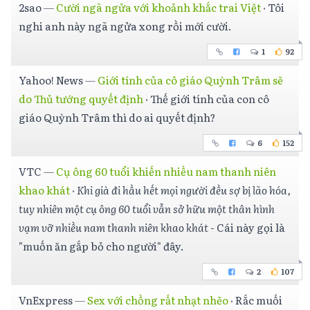
2sao
—
Cười ngã ngửa với khoảnh khắc trai Việt
·
Tôi
nghi anh này ngã ngửa xong rồi mới cười.
1
92
Yahoo! News
—
Giới tính của cô giáo Quỳnh Trâm sẽ
do Thủ tướng quyết định
·
Thế giới tính của con cô
giáo Quỳnh Trâm thì do ai quyết định?
6
152
VTC
—
Cụ ông 60 tuổi khiến nhiều nam thanh niên
khao khát
·
Khi già đi hầu hết mọi người đều sợ bị lão hóa,
tuy nhiên một cụ ông 60 tuổi vẫn sở hữu một thân hình
vạm vỡ nhiều nam thanh niên khao khát
- Cái này gọi là
"muốn ăn gắp bỏ cho người" đây.
2
107
VnExpress
—
Sex với chồng rất nhạt nhẽo
·
Rắc muối