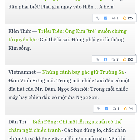
dân phải biết! Phải ghi ngay vào Hiến... A hem!
1
125
Kiến Thức
—
Triều Tiên: Ông Kim "trẻ" muốn chứng
tỏ quyền lực
·
Gọi thế là sai. Đúng phải gọi là thằng
Kim sống.
3
152
Vietnamnet
—
Những cánh bay gác giữ Trường Sa
·
Đàm Vĩnh Hưng nói: Trong mỗi chiếc taxi đều có một
đĩa hát của Mr. Đàm. Ngọc Sơn nói: Trong mỗi chiếc
máy bay chiến đấu có một đĩa Ngọc Sơn.
1
94
Dân Trí
—
Biển Đông: Chỉ một lỗi ngu xuẩn có thể
châm ngòi chiến tranh
·
Các bạn đừng lo, chắc chắn
chúng ta sẽ không gây ra lỗi ngu xuẩn nào. Nên khi