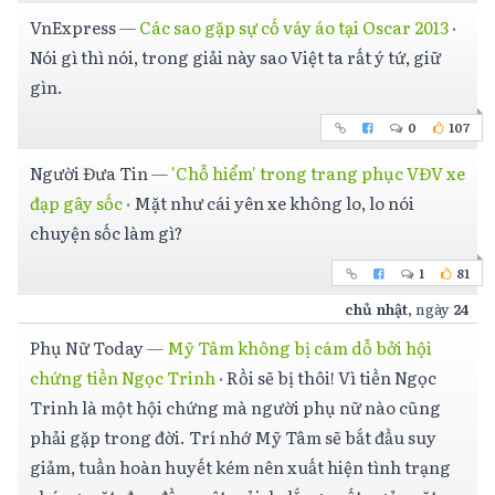
VnExpress
—
Các sao gặp sự cố váy áo tại Oscar 2013
·
Nói gì thì nói, trong giải này sao Việt ta rất ý tứ, giữ
gìn.
0
107
Người Đưa Tin
—
'Chỗ hiểm' trong trang phục VĐV xe
đạp gây sốc
·
Mặt như cái yên xe không lo, lo nói
chuyện sốc làm gì?
1
81
chủ nhật
, ngày
24
Phụ Nữ Today
—
Mỹ Tâm không bị cám dỗ bởi hội
chứng tiền Ngọc Trinh
·
Rồi sẽ bị thôi! Vì tiền Ngọc
Trinh là một hội chứng mà người phụ nữ nào cũng
phải gặp trong đời. Trí nhớ Mỹ Tâm sẽ bắt đầu suy
giảm, tuần hoàn huyết kém nên xuất hiện tình trạng