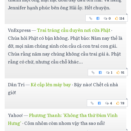
Jennifer hạnh phúc bên ông Hải ấy. Hết chuyện.
0
114
VnExpress
—
Trai tráng cầu duyên nơi cửa Phật
·
Chúa hỏi Phật có bận không. Phật bảo: Năm nay thế là
đỡ, mọi năm chúng sinh còn cầu cả con trai con gái.
Chúa rằng năm nay chúng không cầu trai gái à. Phật
rằng có chứ, nhưng cầu chỗ khác...
1
91
Dân Trí
—
Kẻ cắp lên máy bay
·
Bậy nào! Chết cả nhà
giờ!
4
78
Yahoo!
—
Phương Thanh: 'Không tha thứ Đàm Vĩnh
Hưng'
·
Cỏm nhỏm còm nhom vậy tha sao nổi!