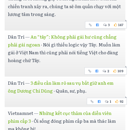
chiến tranh xảy ra, chúng ta sẽ ôm quần chạy với một
lương tâm trong sáng.
3
147
Dân Trí
—
An “tây”: Không phải gái hư cũng chẳng
phải gái ngoan
·
Nói gì thiếu logic vậy Tây. Muốn làm
gái ở Việt Nam thì cũng phải nói tiếng Việt cho đàng
hoàng chứ Tây.
2
109
Dân Trí
—
3 điều cần làm rõ sau vụ bắt giữ anh em
ông Dương Chí Dũng
·
Quân, sư, phụ.
1
92
Vietnamnet
—
Những kết cục thảm của diễn viên
phim cấp 3
·
Ôi sống đóng phim cấp ba mà thác làm
ma không bi!