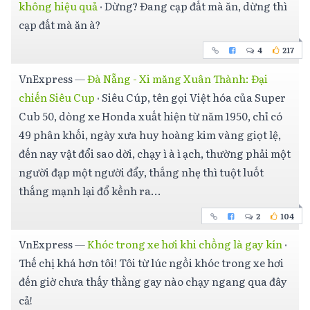
không hiệu quả
·
Dừng? Đang cạp đất mà ăn, dừng thì
cạp đất mà ăn à?
4
217
VnExpress
—
Đà Nẵng - Xi măng Xuân Thành: Đại
chiến Siêu Cup
·
Siêu Cúp, tên gọi Việt hóa của Super
Cub 50, dòng xe Honda xuất hiện từ năm 1950, chỉ có
49 phân khối, ngày xưa huy hoàng kim vàng giọt lệ,
đến nay vật đổi sao dời, chạy ì à ì ạch, thường phải một
người đạp một người đẩy, thắng nhẹ thì tuột luốt
thắng mạnh lại đổ kềnh ra...
2
104
VnExpress
—
Khóc trong xe hơi khi chồng là gay kín
·
Thế chị khá hơn tôi! Tôi từ lúc ngồi khóc trong xe hơi
đến giờ chưa thấy thằng gay nào chạy ngang qua đây
cả!