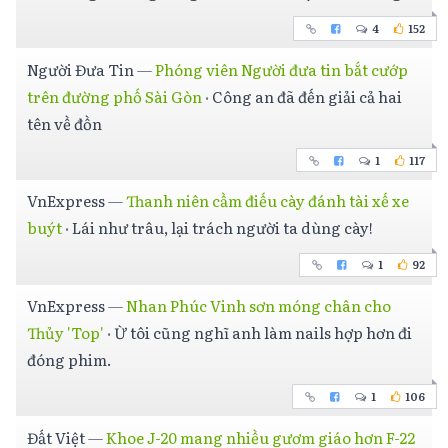
4
152
Người Đưa Tin
—
Phóng viên Người đưa tin bắt cướp
trên đường phố Sài Gòn
·
Công an đã đến giải cả hai
tên về đồn
1
117
VnExpress
—
Thanh niên cầm điếu cày đánh tài xế xe
buýt
·
Lái như trâu, lại trách người ta dùng cày!
1
92
VnExpress
—
Nhan Phúc Vinh sơn móng chân cho
Thủy 'Top'
·
Ừ tôi cũng nghĩ anh làm nails hợp hơn đi
đóng phim.
1
106
Đất Việt
—
Khoe J-20 mang nhiều gươm giáo hơn F-22