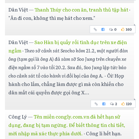
Dân Việt
—
Thanh Thúy cho con ăn, tranh thủ tập hát
·
"Ăn đi con, không thì mẹ hát cho xem."
0
160
Dân Việt
—
Sao Hàn bị quấy rối tình dục trên xe điện
ngầm
·
Theo sở cảnh sát Seocho hôm 21.2, một người đàn
ông (tạm gọi là ông A) đã sàm sỡ Soo Jung trên chuyến xe
điện ngầm số 7 vào tối 20.2. Sau đó, Soo Jung lập tức báo
cho cảnh sát tố cáo hành vi đồi bại của ông A.
- Ôi! Họp
hành cho lắm, chẳng làm được gì mà còn khiến cho
dân mất cái quyền được gọi ông X...
2
120
Công Lý
—
Tên miền congly.com.vn đã hết hạn sử
dụng, đang bị tạm ngừng. Để biết thông tin chi tiết,
mời nhập mã xác thực phía dưới.
·
Công lí hết hạn.