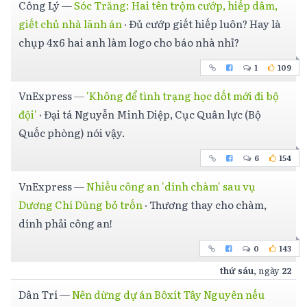
Công Lý
—
Sóc Trăng: Hai tên trộm cướp, hiếp dâm,
giết chủ nhà lãnh án
·
Đủ cướp giết hiếp luôn? Hay là
chụp 4x6 hai anh làm logo cho báo nhà nhỉ?
1
109
VnExpress
—
'Không để tình trạng học dốt mới đi bộ
đội'
·
Đại tá Nguyễn Minh Diệp, Cục Quân lực (Bộ
Quốc phòng) nói vậy.
6
154
VnExpress
—
Nhiều công an 'dính chàm' sau vụ
Dương Chí Dũng bỏ trốn
·
Thương thay cho chàm,
dính phải công an!
0
143
thứ sáu
, ngày
22
Dân Trí
—
Nên dừng dự án Bôxít Tây Nguyên nếu