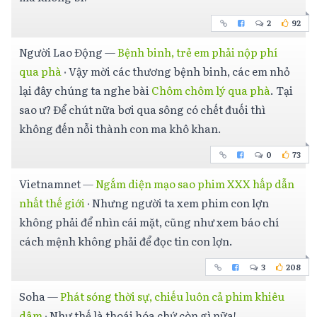
2
92
Người Lao Động
—
Bệnh binh, trẻ em phải nộp phí
qua phà
·
Vậy mời các thương bệnh binh, các em nhỏ
lại đây chúng ta nghe bài
Chôm chôm lý qua phà
. Tại
sao ư? Để chút nữa bơi qua sông có chết đuối thì
không đến nỗi thành con ma khô khan.
0
73
Vietnamnet
—
Ngắm diện mạo sao phim XXX hấp dẫn
nhất thế giới
·
Nhưng người ta xem phim con lợn
không phải để nhìn cái mặt, cũng như xem báo chí
cách mệnh không phải để đọc tin con lợn.
3
208
Soha
—
Phát sóng thời sự, chiếu luôn cả phim khiêu
dâm
·
Như thế là thoái hóa chứ còn gì nữa!