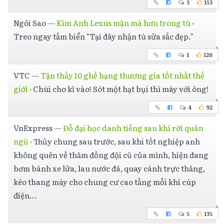
3
153
Ngôi Sao
—
Kim Anh Lexus mặn mà hơn trong tù
·
Treo ngay tấm biển "Tại đây nhận tù sửa sắc đẹp."
1
126
VTC
—
Tận thấy 10 ghế hạng thương gia tốt nhất thế
giới
·
Chùi cho kĩ vào! Sót một hạt bụi thì mày với ông!
4
92
VnExpress
—
Đỗ đại học danh tiếng sau khi rời quân
ngũ
·
Thủy chung sau trước, sau khi tốt nghiệp anh
không quên về thăm đồng đội cũ của mình, hiện đang
bơm bánh xe lửa, lau nước đá, quay cánh trực thăng,
kéo thang máy cho chung cư cao tầng mỗi khi cúp
điện...
5
135