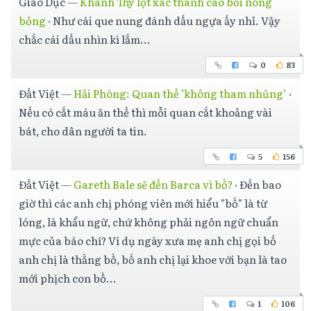
Giáo Dục
—
Khánh Thy lột xác thành cao bồi nóng
bỏng
·
Như cái que nung đánh dấu ngựa ấy nhỉ. Vậy
chắc cái dấu nhìn kì lắm...
0
83
Đất Việt
—
Hải Phòng: Quan thề ’không tham nhũng’
·
Nếu có cắt máu ăn thề thì mỗi quan cắt khoảng vài
bát, cho dân người ta tin.
5
156
Đất Việt
—
Gareth Bale sẽ đến Barca vì bồ?
·
Đến bao
giờ thì các anh chị phóng viên mới hiểu "bồ" là từ
lóng, là khẩu ngữ, chứ không phải ngôn ngữ chuẩn
mực của báo chí? Ví dụ ngày xưa mẹ anh chị gọi bố
anh chị là thằng bồ, bố anh chị lại khoe với bạn là tao
mới phịch con bồ...
1
106