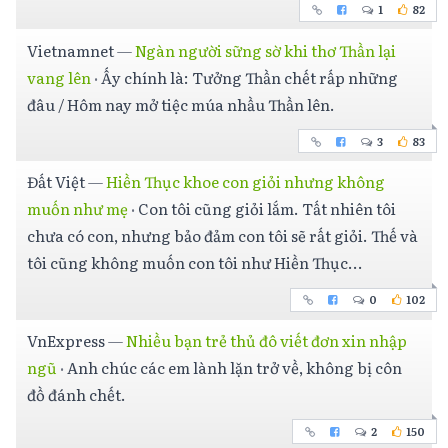
1
82
Vietnamnet
—
Ngàn người sững sờ khi thơ Thần lại
vang lên
·
Ấy chính là: Tưởng Thần chết rấp những
đâu / Hôm nay mở tiệc múa nhầu Thần lên.
3
83
Đất Việt
—
Hiền Thục khoe con giỏi nhưng không
muốn như mẹ
·
Con tôi cũng giỏi lắm. Tất nhiên tôi
chưa có con, nhưng bảo đảm con tôi sẽ rất giỏi. Thế và
tôi cũng không muốn con tôi như Hiền Thục...
0
102
VnExpress
—
Nhiều bạn trẻ thủ đô viết đơn xin nhập
ngũ
·
Anh chúc các em lành lặn trở về, không bị côn
đồ đánh chết.
2
150