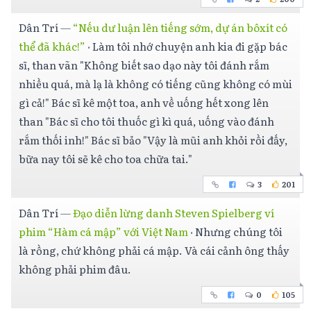
Dân Trí
—
“Nếu dư luận lên tiếng sớm, dự án bôxít có
thể đã khác!”
·
Làm tôi nhớ chuyện anh kia đi gặp bác
sĩ, than vãn "Không biết sao dạo này tôi đánh rắm
nhiều quá, mà lạ là không có tiếng cũng không có mùi
gì cả!" Bác sĩ kê một toa, anh về uống hết xong lên
than "Bác sĩ cho tôi thuốc gì kì quá, uống vào đánh
rắm thối inh!" Bác sĩ bảo "Vậy là mũi anh khỏi rồi đấy,
bữa nay tôi sẽ kê cho toa chữa tai."
3
201
Dân Trí
—
Đạo diễn lừng danh Steven Spielberg ví
phim “Hàm cá mập” với Việt Nam
·
Nhưng chúng tôi
là rồng, chứ không phải cá mập. Và cái cảnh ông thấy
không phải phim đâu.
0
105