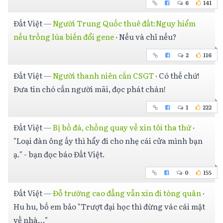
6
141
Đất Việt
—
Người Trung Quốc thuê đất:Nguy hiểm
nếu trồng lúa biến đổi gene
·
Nếu và chỉ nếu?
2
116
Đất Việt
—
Người thanh niên cắn CSGT
·
Có thế chứ!
Đưa tin chó cắn người mãi, đọc phát chán!
1
222
Đất Việt
—
Bị bồ đá, chồng quay về xin tôi tha thứ
·
"Loại đàn ông ấy thì hẩy đi cho nhẹ cái cửa mình bạn
ạ." - bạn đọc báo Đất Việt.
0
155
Đất Việt
—
Đỗ trường cao đẳng vẫn xin đi tòng quân
·
Hu hu, bố em bảo "Trượt đại học thì đừng vác cái mặt
về nhà..."